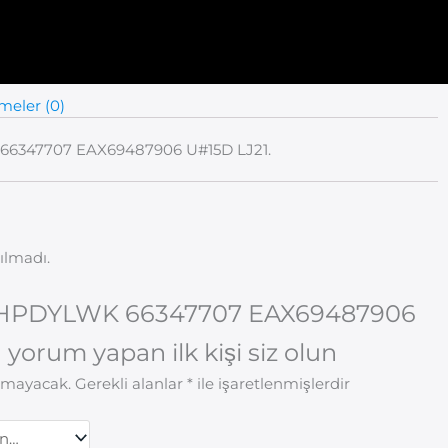
meler (0)
6347707 EAX69487906 U#15D LJ21.
ılmadı.
HPDYLWK 66347707 EAX69487906
 yorum yapan ilk kişi siz olun
anmayacak.
Gerekli alanlar
*
ile işaretlenmişlerdir