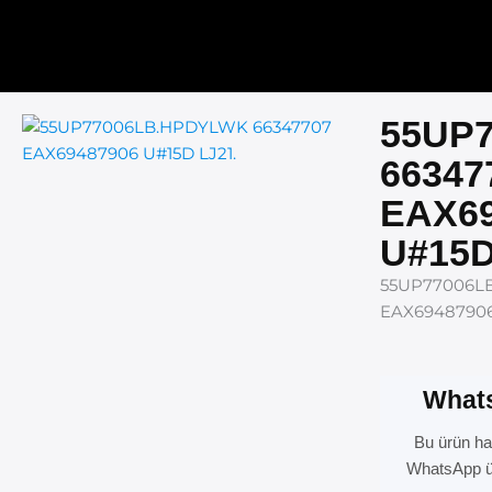
İçeriğe
atla
55UP
66347
EAX69
U#15D
55UP77006L
EAX69487906 
Whats
Bu ürün hak
WhatsApp üz