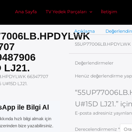
Ana Sayfa
TV Yedek Parçaları
İletişim
Açıklama
Değerlendir
77006LB.HPDYLWK
707
55UP77006LB.HPDYLWK 6
487906
Değerlendirmeler
 LJ21.
Henüz değerlendirme yap
B.HPDYLWK 66347707
U#15D LJ21.
“55UP77006LB.
U#15D LJ21.” için
App ile Bilgi Al
E-posta adresiniz yayınl
kında hızlı bilgi almak için
erinden bize yazabilirsiniz.
Derecelendirmeniz
*