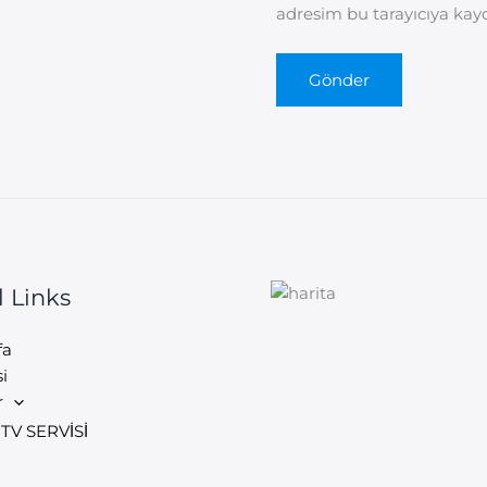
adresim bu tarayıcıya kayd
l Links
fa
i
r
TV SERVİSİ